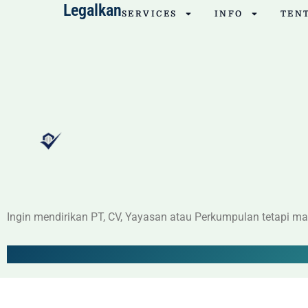
Legalkan
Skip
SERVICES
INFO
TEN
to
content
Ingin mendirikan PT, CV, Yayasan atau Perkumpulan tetapi m