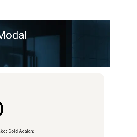
 Modal
D
ket Gold Adalah: